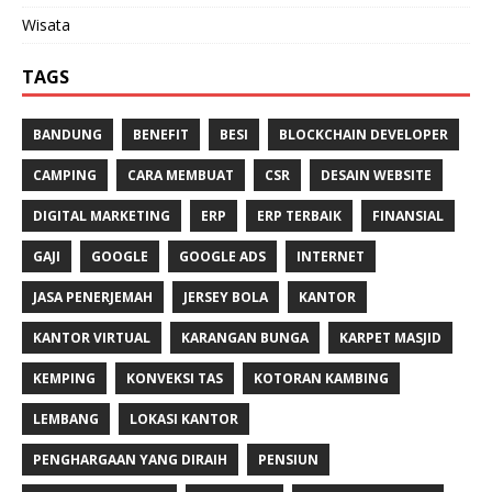
Wisata
TAGS
BANDUNG
BENEFIT
BESI
BLOCKCHAIN DEVELOPER
CAMPING
CARA MEMBUAT
CSR
DESAIN WEBSITE
DIGITAL MARKETING
ERP
ERP TERBAIK
FINANSIAL
GAJI
GOOGLE
GOOGLE ADS
INTERNET
JASA PENERJEMAH
JERSEY BOLA
KANTOR
KANTOR VIRTUAL
KARANGAN BUNGA
KARPET MASJID
KEMPING
KONVEKSI TAS
KOTORAN KAMBING
LEMBANG
LOKASI KANTOR
PENGHARGAAN YANG DIRAIH
PENSIUN