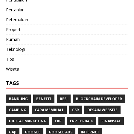
Pertanian
Peternakan
Properti
Rumah
Teknologi
Tips
Wisata
TAGS
BANDUNG
BENEFIT
BESI
BLOCKCHAIN DEVELOPER
CAMPING
CARA MEMBUAT
CSR
DESAIN WEBSITE
DIGITAL MARKETING
ERP
ERP TERBAIK
FINANSIAL
GAJI
GOOGLE
GOOGLE ADS
INTERNET