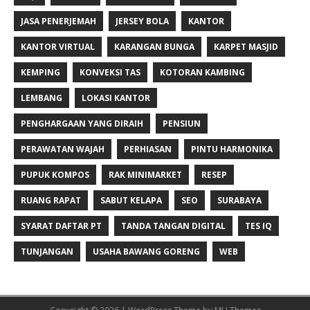
JASA PENERJEMAH
JERSEY BOLA
KANTOR
KANTOR VIRTUAL
KARANGAN BUNGA
KARPET MASJID
KEMPING
KONVEKSI TAS
KOTORAN KAMBING
LEMBANG
LOKASI KANTOR
PENGHARGAAN YANG DIRAIH
PENSIUN
PERAWATAN WAJAH
PERHIASAN
PINTU HARMONIKA
PUPUK KOMPOS
RAK MINIMARKET
RESEP
RUANG RAPAT
SABUT KELAPA
SEO
SURABAYA
SYARAT DAFTAR PT
TANDA TANGAN DIGITAL
TES IQ
TUNJANGAN
USAHA BAWANG GORENG
WEB