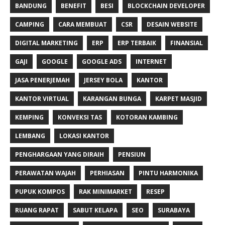
BANDUNG
BENEFIT
BESI
BLOCKCHAIN DEVELOPER
CAMPING
CARA MEMBUAT
CSR
DESAIN WEBSITE
DIGITAL MARKETING
ERP
ERP TERBAIK
FINANSIAL
GAJI
GOOGLE
GOOGLE ADS
INTERNET
JASA PENERJEMAH
JERSEY BOLA
KANTOR
KANTOR VIRTUAL
KARANGAN BUNGA
KARPET MASJID
KEMPING
KONVEKSI TAS
KOTORAN KAMBING
LEMBANG
LOKASI KANTOR
PENGHARGAAN YANG DIRAIH
PENSIUN
PERAWATAN WAJAH
PERHIASAN
PINTU HARMONIKA
PUPUK KOMPOS
RAK MINIMARKET
RESEP
RUANG RAPAT
SABUT KELAPA
SEO
SURABAYA