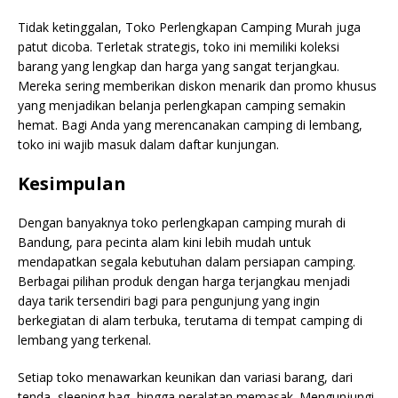
Tidak ketinggalan, Toko Perlengkapan Camping Murah juga
patut dicoba. Terletak strategis, toko ini memiliki koleksi
barang yang lengkap dan harga yang sangat terjangkau.
Mereka sering memberikan diskon menarik dan promo khusus
yang menjadikan belanja perlengkapan camping semakin
hemat. Bagi Anda yang merencanakan camping di lembang,
toko ini wajib masuk dalam daftar kunjungan.
Kesimpulan
Dengan banyaknya toko perlengkapan camping murah di
Bandung, para pecinta alam kini lebih mudah untuk
mendapatkan segala kebutuhan dalam persiapan camping.
Berbagai pilihan produk dengan harga terjangkau menjadi
daya tarik tersendiri bagi para pengunjung yang ingin
berkegiatan di alam terbuka, terutama di tempat camping di
lembang yang terkenal.
Setiap toko menawarkan keunikan dan variasi barang, dari
tenda, sleeping bag, hingga peralatan memasak. Mengunjungi