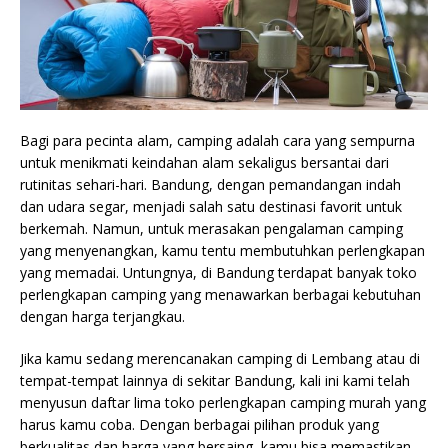
Bagi para pecinta alam, camping adalah cara yang sempurna
untuk menikmati keindahan alam sekaligus bersantai dari
rutinitas sehari-hari. Bandung, dengan pemandangan indah
dan udara segar, menjadi salah satu destinasi favorit untuk
berkemah. Namun, untuk merasakan pengalaman camping
yang menyenangkan, kamu tentu membutuhkan perlengkapan
yang memadai. Untungnya, di Bandung terdapat banyak toko
perlengkapan camping yang menawarkan berbagai kebutuhan
dengan harga terjangkau.
Jika kamu sedang merencanakan camping di Lembang atau di
tempat-tempat lainnya di sekitar Bandung, kali ini kami telah
menyusun daftar lima toko perlengkapan camping murah yang
harus kamu coba. Dengan berbagai pilihan produk yang
berkualitas dan harga yang bersaing, kamu bisa memastikan