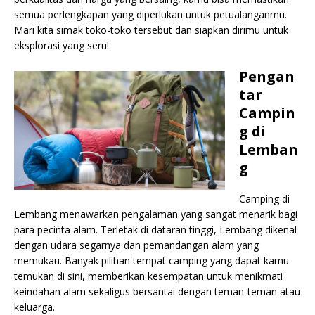
semua perlengkapan yang diperlukan untuk petualanganmu.
Mari kita simak toko-toko tersebut dan siapkan dirimu untuk
eksplorasi yang seru!
Pengan
tar
Campin
g di
Lemban
g
Camping di
Lembang menawarkan pengalaman yang sangat menarik bagi
para pecinta alam. Terletak di dataran tinggi, Lembang dikenal
dengan udara segarnya dan pemandangan alam yang
memukau. Banyak pilihan tempat camping yang dapat kamu
temukan di sini, memberikan kesempatan untuk menikmati
keindahan alam sekaligus bersantai dengan teman-teman atau
keluarga.