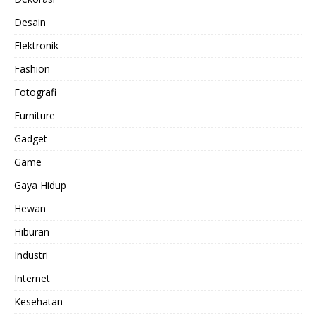
Desain
Elektronik
Fashion
Fotografi
Furniture
Gadget
Game
Gaya Hidup
Hewan
Hiburan
Industri
Internet
Kesehatan