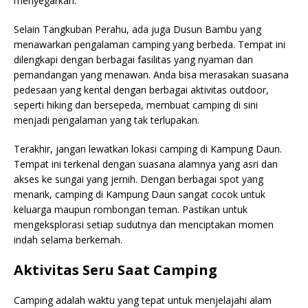
menyegarkan.
Selain Tangkuban Perahu, ada juga Dusun Bambu yang
menawarkan pengalaman camping yang berbeda. Tempat ini
dilengkapi dengan berbagai fasilitas yang nyaman dan
pemandangan yang menawan. Anda bisa merasakan suasana
pedesaan yang kental dengan berbagai aktivitas outdoor,
seperti hiking dan bersepeda, membuat camping di sini
menjadi pengalaman yang tak terlupakan.
Terakhir, jangan lewatkan lokasi camping di Kampung Daun.
Tempat ini terkenal dengan suasana alamnya yang asri dan
akses ke sungai yang jernih. Dengan berbagai spot yang
menarik, camping di Kampung Daun sangat cocok untuk
keluarga maupun rombongan teman. Pastikan untuk
mengeksplorasi setiap sudutnya dan menciptakan momen
indah selama berkemah.
Aktivitas Seru Saat Camping
Camping adalah waktu yang tepat untuk menjelajahi alam