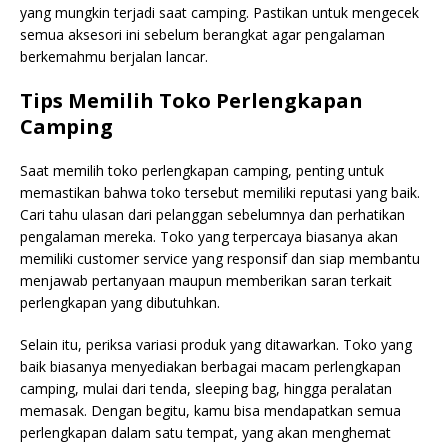
yang mungkin terjadi saat camping. Pastikan untuk mengecek
semua aksesori ini sebelum berangkat agar pengalaman
berkemahmu berjalan lancar.
Tips Memilih Toko Perlengkapan
Camping
Saat memilih toko perlengkapan camping, penting untuk
memastikan bahwa toko tersebut memiliki reputasi yang baik.
Cari tahu ulasan dari pelanggan sebelumnya dan perhatikan
pengalaman mereka. Toko yang terpercaya biasanya akan
memiliki customer service yang responsif dan siap membantu
menjawab pertanyaan maupun memberikan saran terkait
perlengkapan yang dibutuhkan.
Selain itu, periksa variasi produk yang ditawarkan. Toko yang
baik biasanya menyediakan berbagai macam perlengkapan
camping, mulai dari tenda, sleeping bag, hingga peralatan
memasak. Dengan begitu, kamu bisa mendapatkan semua
perlengkapan dalam satu tempat, yang akan menghemat