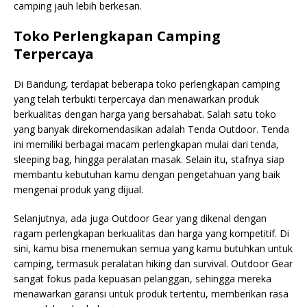
camping jauh lebih berkesan.
Toko Perlengkapan Camping
Terpercaya
Di Bandung, terdapat beberapa toko perlengkapan camping
yang telah terbukti terpercaya dan menawarkan produk
berkualitas dengan harga yang bersahabat. Salah satu toko
yang banyak direkomendasikan adalah Tenda Outdoor. Tenda
ini memiliki berbagai macam perlengkapan mulai dari tenda,
sleeping bag, hingga peralatan masak. Selain itu, stafnya siap
membantu kebutuhan kamu dengan pengetahuan yang baik
mengenai produk yang dijual.
Selanjutnya, ada juga Outdoor Gear yang dikenal dengan
ragam perlengkapan berkualitas dan harga yang kompetitif. Di
sini, kamu bisa menemukan semua yang kamu butuhkan untuk
camping, termasuk peralatan hiking dan survival. Outdoor Gear
sangat fokus pada kepuasan pelanggan, sehingga mereka
menawarkan garansi untuk produk tertentu, memberikan rasa